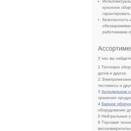
Интеллектуаль
кухонное обо
гарантировать
Безопасность 
обеззараживан
работниками к
Ассортимен
У нас вы найдет
Тепловое обор
догов и другое.
Электромехани
тестомесы и дру
Холодильное о
хранения продук
Барное оборуд
оборудование дл
Нейтральные у
Торговая техн
весоизмерительн