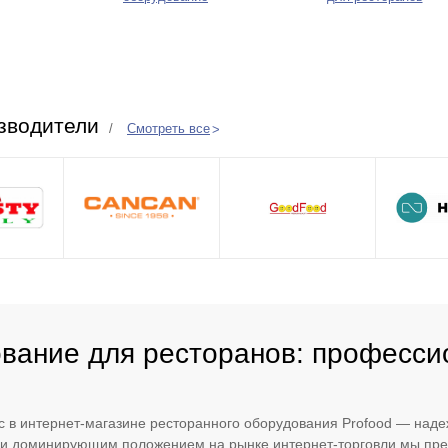
зводители
Смотреть все
вание для ресторанов: профессио
с в интернет-магазине ресторанного оборудования Profood — над
и доминирующим положением на рынке интернет-торговли мы пред