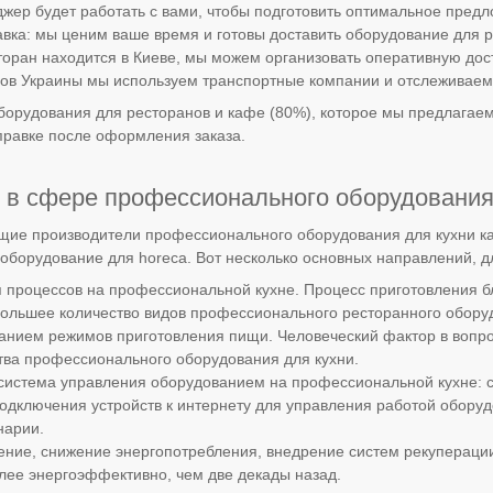
жер будет работать с вами, чтобы подготовить оптимальное пред
вка: мы ценим ваше время и готовы доставить оборудование для 
торан находится в Киеве, мы можем организовать оперативную дост
дов Украины мы используем транспортные компании и отслеживаем 
борудования для ресторанов и кафе (80%), которое мы предлагаем,
правке после оформления заказа.
 в сфере профессионального оборудования
щие производители профессионального оборудования для кухни ка
оборудование для horeca. Вот несколько основных направлений, 
 процессов на профессиональной кухне. Процесс приготовления б
большее количество видов профессионального ресторанного обору
нием режимов приготовления пищи. Человеческий фактор в вопро
тва профессионального оборудования для кухни.
истема управления оборудованием на профессиональной кухне: с
одключения устройств к интернету для управления работой обору
нарии.
ние, снижение энергопотребления, внедрение систем рекуперац
лее энергоэффективно, чем две декады назад.