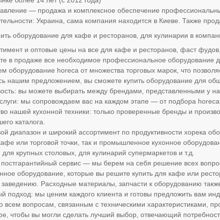
нке более 14 лет (с 2012 года)
равление — продажа и комплексное обеспечение профессиональн
тельности: Украина, сама компания находится в Киеве. Также про
пить оборудование для кафе и ресторанов, для кулинарии в компан
имент и оптовые цены на все для кафе и ресторанов, фаст фудов, 
ете в продаже все необходимое профессиональное оборудование дл
м оборудование horeca от множества торговых марок, что позволя
ь нашим предложением, вы сможете купить оборудование для общ
ость: вы можете выбирать между брендами, представленными у нас
слуги: мы сопровождаем вас на каждом этапе — от подбора
horec
тво нашей кухонной техники: только проверенные бренды и произв
шего каталога.
ой диапазон и широкий ассортимент по продуктивности хорека обо
кафе или торговой точки, так и промышленное кухонное оборудова
 для крупных столовых, для кулинарий супермаркетов и т.д.
 постгарантийный сервис — мы берем на себя решение всех вопро
нное оборудование, которые вы решите купить для кафе или рестор
заведению. Расходные материалы, запчасти к оборудованию также
й подход: мы ценим каждого клиента и готовы предложить вам и
о всем вопросам, связанным с техническими характеристиками, п
фе, чтобы вы могли сделать лучший выбор, отвечающий потребност