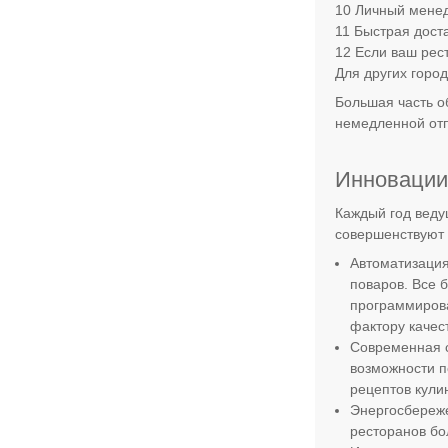
Личный менед
Быстрая доста
Если ваш рес
Для других горо
Большая часть о
немедленной от
Инновации
Каждый год веду
совершенствуют 
Автоматизация
поваров. Все 
программирова
фактору качес
Современная с
возможности п
рецептов кули
Энергосбереже
ресторанов бо