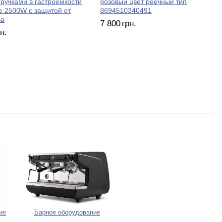
 ручками в гастроемкости
розовый цвет реечный тип
е 2500W с защитой от
8694510340491
ва
7 800
грн.
н.
ие
Барное оборудование