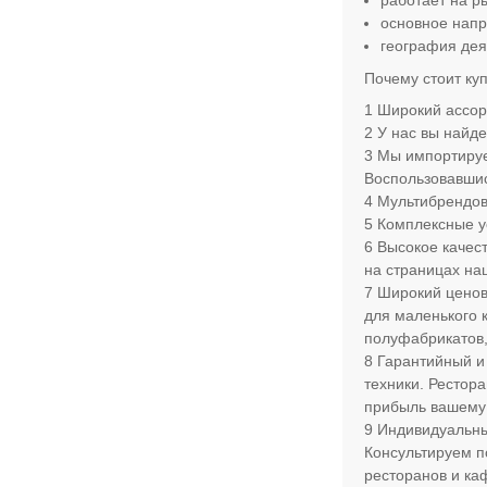
работает на ры
основное нап
география дея
Почему стоит ку
Широкий ассорт
У нас вы найд
Мы импортируе
Воспользовавшис
Мультибрендов
Комплексные у
Высокое качес
на страницах на
Широкий ценов
для маленького 
полуфабрикатов,
Гарантийный и
техники. Рестора
прибыль вашему 
Индивидуальны
Консультируем п
ресторанов и ка