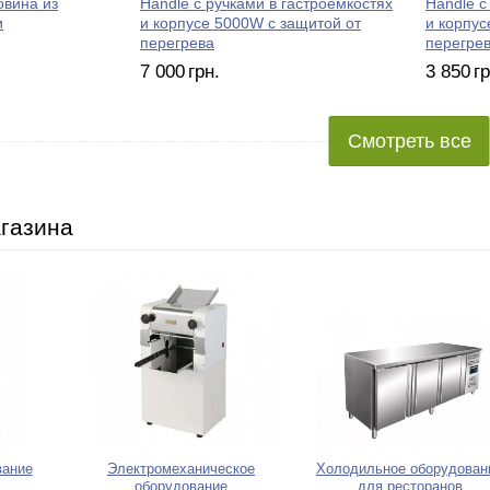
овина из
Handle с ручками в гастроемкостях
Handle с
и
и корпусе 5000W с защитой от
и корпус
перегрева
перегре
7 000
грн.
3 850
гр
Смотреть все
агазина
вание
Электромеханическое
Холодильное оборудован
оборудование
для ресторанов