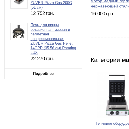
мотор медный горл
ZUVER Pizza Gas 200G
нержавеющей стал
(51 см)
12 752
грн.
16 000
грн.
Печь для пиццы
ротационная газовая и
пеллетная
профессиональная
ZUVER Pizza Gas Pellet
14GPR (35,56 см) Rotating
LUX
22 270
грн.
Категории м
Подробнее
Тепловое оборудо