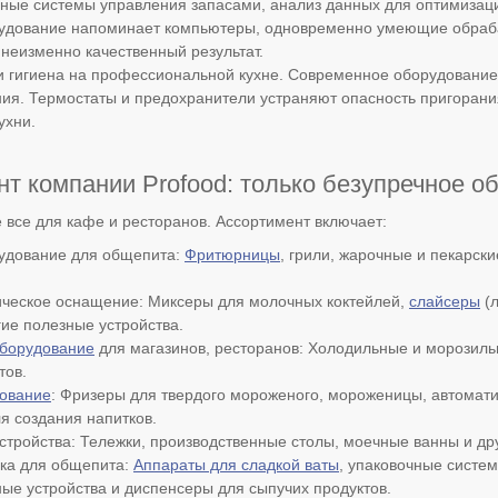
ные системы управления запасами, анализ данных для оптимиза
рудование напоминает компьютеры, одновременно умеющие обраб
 неизменно качественный результат.
и гигиена на профессиональной кухне. Современное оборудование
ия. Термостаты и предохранители устраняют опасность пригорани
ухни.
т компании Profood: только безупречное о
е все для кафе и ресторанов. Ассортимент включает:
удование для общепита:
Фритюрницы
, грили, жарочные и пекарск
ческое оснащение: Миксеры для молочных коктейлей,
слайсеры
(л
гие полезные устройства.
борудование
для магазинов, ресторанов: Холодильные и морозиль
тов.
ование
: Фризеры для твердого мороженого, мороженицы, автома
я создания напитков.
стройства: Тележки, производственные столы, моечные ванны и др
ика для общепита:
Аппараты для сладкой ваты
, упаковочные систе
ые устройства и диспенсеры для сыпучих продуктов.