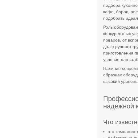
подбора кухонно
кафе, баров, рес
подобрать идеал
Роль оборудован
конкурентных ус
поваров, от всп
долю ручного тр
приготовления п
условия для стаб
Наличие совреме
образцах оборуд
высокий уровень 
Профессио
надежной 
Что известн
это компания