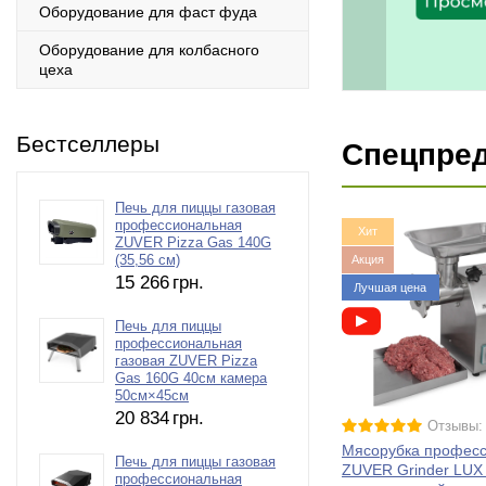
Оборудование для фаст фуда
Оборудование для колбасного
цеха
Бестселлеры
Спецпре
Печь для пиццы газовая
профессиональная
Хит
ZUVER Pizza Gas 140G
Акция
(35,56 см)
15 266
грн.
Лучшая цена
Печь для пиццы
профессиональная
газовая ZUVER Pizza
Gas 160G 40см камера
50см×45см
20 834
грн.
Отзывы:
Мясорубка профес
Печь для пиццы газовая
ZUVER Grinder LUX
профессиональная