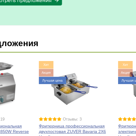
дложения
Хит
Хит
Акция
Акция
Лучшая цена
Лучшая 
 19
Отзывы: 3
сиональная
Фритюрница профессиональная
Фритюрн
 850W Reverse
двухпостовая ZUVER Bavaria 2X6
электрич