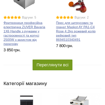
Відгуки: 5
Відгуки: 2
Фритюрниця професійна
Прес для цитрусових та
електрична ZUVER Bavaria
гранат Maskot AY PA1-C4
1X6 Handle з ручками у
Rose 4.2kg рожевий колір
гастроємності та копусі
рейковий тип
2500W з захистом від
8694510340491
перегріву
7 800
грн.
3 850
грн.
Переглянути всі
Категорії магазину