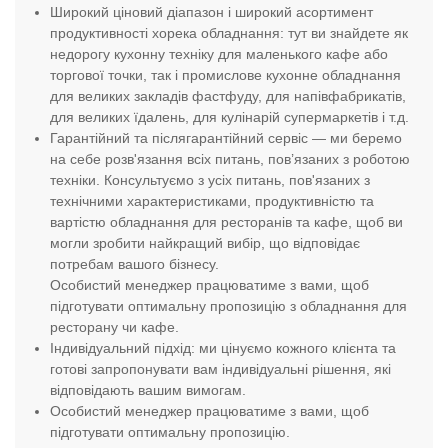
Широкий ціновий діапазон і широкий асортимент
продуктивності хорека обладнання: тут ви знайдете як
недорогу кухонну техніку для маленького кафе або
торгової точки, так і промислове кухонне обладнання
для великих закладів фастфуду, для напівфабрикатів,
для великих їдалень, для кулінарій супермаркетів і т.д.
Гарантійний та післягарантійний сервіс — ми беремо
на себе розв'язання всіх питань, пов’язаних з роботою
техніки. Консультуємо з усіх питань, пов'язаних з
технічними характеристиками, продуктивністю та
вартістю обладнання для ресторанів та кафе, щоб ви
могли зробити найкращий вибір, що відповідає
потребам вашого бізнесу.
Особистий менеджер працюватиме з вами, щоб
підготувати оптимальну пропозицію з обладнання для
ресторану чи кафе.
Індивідуальний підхід: ми цінуємо кожного клієнта та
готові запропонувати вам індивідуальні рішення, які
відповідають вашим вимогам.
Особистий менеджер працюватиме з вами, щоб
підготувати оптимальну пропозицію.