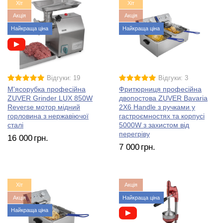
Хіт
Хіт
Акція
Акція
Найкраща ціна
Найкраща ціна
Відгуки: 19
Відгуки: 3
М'ясорубка професійна
Фритюрниця професійна
ZUVER Grinder LUX 850W
двопостова ZUVER Bavaria
Reverse мотор мідний
2X6 Handle з ручками у
горловина з нержавіючої
гастроємностях та корпусі
сталі
5000W з захистом від
перегріву
16 000
грн.
7 000
грн.
Хіт
Акція
Акція
Найкраща ціна
Найкраща ціна