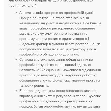
кілька основних напрямків, для яких розробляються
новітні технології:
Автоматизація процесів на професійній кухні.
Процес приготування страв стає все більш
незалежним від участі в ньому кухарів. Все більше
видів професійного ресторанного обладнання
мають систему електронного керування з
програмуванням режимів приготування їжі.
Людський фактор в питанні якості ресторанної їжі
поступово поступається місцем фактору якості
професійного обладнання для кухні.
Сучасна система керування обладнанням на
професійній кухні: сенсорні панелі і дисплеї,
наявність USB-з’єднання і можливості під’єднання
пристроїв до інтернету для керування роботою
обладнання зі смартфона і скачуванням програм
та нових рецептів.
Енергоощадність, зниження енергоспоживання,
впровадження систем рекуперації тепла. Сучасне
професійне обладнання для ресторанів є на
порядок більш енергоефективним, ніж дві декади