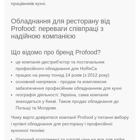
працівників кухні.
Обладнання для ресторану від
Profood: переваги співпраці з
надійною компанією
Що відомо про бренд Profood?
це компанія-дистриб'ютор та постачальник
професійного обладнання для HoReCa
працює на ринку понад 14 років (з 2012 року)
основний напрямок - продаж та комплексне
забезпечення професійним обладнанням для кухні
географія діяльності: Україна, сама компанія
знаходиться у Києві. Також продає обладнання до
Польщі та Молдови.
Чому варто довіритися компанії Profood у питанні вибору
і купівлі обладнання для ресторану і професійної
кухонної техніки:
Широкий асортимент та гуртові ціни на все для кафе,