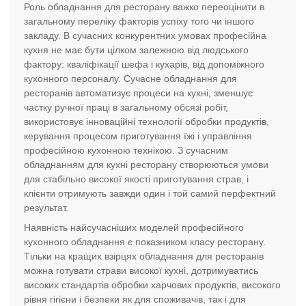
Роль обладнання для ресторану важко переоцінити в
загальному переліку факторів успіху того чи іншого
закладу. В сучасних конкурентних умовах професійна
кухня не має бути цілком залежною від людського
фактору: кваліфікації шефа і кухарів, від допоміжного
кухонного персоналу. Сучасне обладнання для
ресторанів автоматизує процеси на кухні, зменшує
частку ручної праці в загальному обсязі робіт,
використовує інноваційні технології обробки продуктів,
керування процесом приготування їжі і управління
професійною кухонною технікою. З сучасним
обладнанням для кухні ресторану створюються умови
для стабільно високої якості приготування страв, і
клієнти отримують завжди один і той самий перфектний
результат.
Наявність найсучасніших моделей професійного
кухонного обладнання є показником класу ресторану.
Тільки на кращих взірцях обладнання для ресторанів
можна готувати страви високої кухні, дотримуватись
високих стандартів обробки харчових продуктів, високого
рівня гігієни і безпеки як для споживачів, так і для