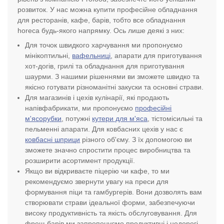
розвиток. У нас можна купити професійне обладнання
для ресторанів, кафе, барів, тобто все обладнання
horeca будь-якого напрямку. Ось лише деякі з них:
Для точок швидкого харчування ми пропонуємо
мінікоптильні,
вафельниці
, апарати для приготування
хот-догів, грилі та обладнання для приготування
шаурми. З нашими рішеннями ви зможете швидко та
якісно готувати різноманітні закуски та основні страви.
Для магазинів і цехів кулінарії, які продають
напівфабрикати, ми пропонуємо
професійні
м'ясорубки
, потужні
кутери для м'яса
, тістомісильні та
пельменні апарати. Для ковбасних цехів у нас є
ковбасні шприци
різного об'єму. З їх допомогою ви
зможете значно спростити процес виробництва та
розширити асортимент продукції.
Якщо ви відкриваєте піцерію чи кафе, то ми
рекомендуємо звернути увагу на преси для
формування піци та гамбургерів. Вони дозволять вам
створювати страви ідеальної форми, забезпечуючи
високу продуктивність та якість обслуговування. Для
фреш-барів ми запропонуємо продуктивні і недорогі