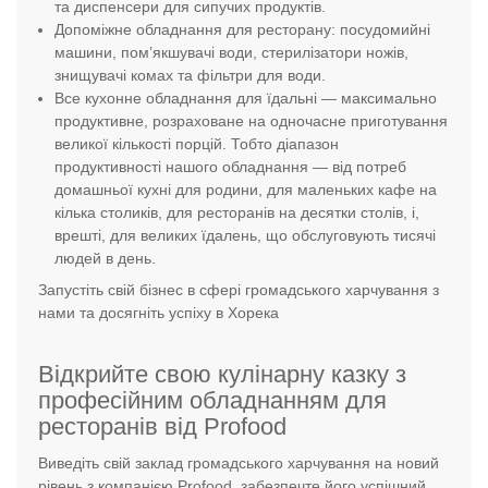
та диспенсери для сипучих продуктів.
Допоміжне обладнання для ресторану: посудомийні
машини, пом’якшувачі води, стерилізатори ножів,
знищувачі комах та фільтри для води.
Все кухонне обладнання для їдальні — максимально
продуктивне, розраховане на одночасне приготування
великої кількості порцій. Тобто діапазон
продуктивності нашого обладнання — від потреб
домашньої кухні для родини, для маленьких кафе на
кілька столиків, для ресторанів на десятки столів, і,
врешті, для великих їдалень, що обслуговують тисячі
людей в день.
Запустіть свій бізнес в сфері громадського харчування з
нами та досягніть успіху в Хорека
Відкрийте свою кулінарну казку з
професійним обладнанням для
ресторанів від Profood
Виведіть свій заклад громадського харчування на новий
рівень з компанією Profood, забезпечте його успішний