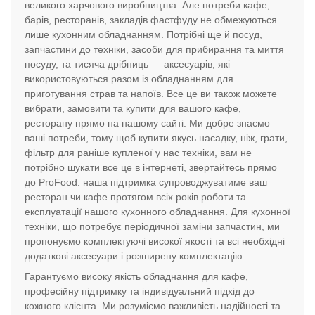
великого харчового виробництва. Але потреби кафе,
барів, ресторанів, закладів фастфуду не обмежуються
лише кухонним обладнанням. Потрібні ще й посуд,
запчастини до техніки, засоби для прибирання та миття
посуду, та тисяча дрібниць — аксесуарів, які
використовуються разом із обладнанням для
приготування страв та напоїв. Все це ви також можете
вибрати, замовити та купити для вашого кафе,
ресторану прямо на нашому сайті. Ми добре знаємо
ваші потреби, тому щоб купити якусь насадку, ніж, грати,
фільтр для раніше купленої у нас техніки, вам не
потрібно шукати все це в інтернеті, звертайтесь прямо
до ProFood: наша підтримка супроводжуватиме ваш
ресторан чи кафе протягом всіх років роботи та
експлуатації нашого кухонного обладнання. Для кухонної
техніки, що потребує періодичної заміни запчастин, ми
пропонуємо комплектуючі високої якості та всі необхідні
додаткові аксесуари і розширену комплектацію.
Гарантуємо високу якість обладнання для кафе,
професійну підтримку та індивідуальний підхід до
кожного клієнта. Ми розуміємо важливість надійності та