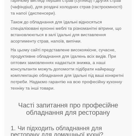
гарячому вигляді перших страв (супниці) і других страв
(чафіндіші), для роздачі холодних страв (гастроємності)
та напої (диспенсери).
Також до обладнання для їдальні відносяться
спеціалізовані кухонні меблі та різноманітні вітрини, що
встановлюються в залі їдальні для виставлення
асортименту страв, напоїв, випічки.
На цьому сайті представлене високоякісне, сучасне,
продуктивне обладнання для їдалень всіх видів. При
оптових замовленнях надається знижка, а наші
консультанти можуть допомогти підібрати найкращу
комплектацію обладнання для їдальні під ваші конкретні
потреби. Надаємо гарантію на всю професійну кухонну
техніку та інші товари.
Часті запитання про професійне
обладнання для ресторану
1. Чи підходить обладнання для
ресторану для домашньої кухні?