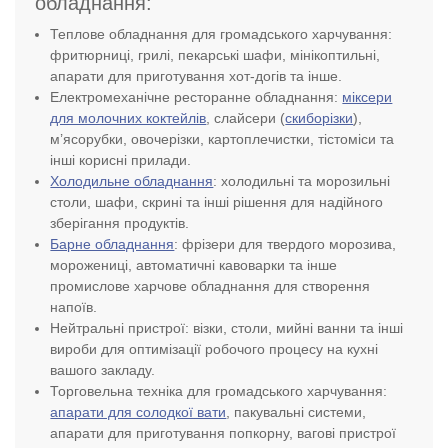
обладнання:
Теплове обладнання для громадського харчування:
фритюрниці, грилі, пекарські шафи, мінікоптильні,
апарати для приготування хот-догів та інше.
Електромеханічне ресторанне обладнання:
міксери
для молочних коктейлів
, слайсери (
скиборізки
),
м’ясорубки, овочерізки, картоплечистки, тістоміси та
інші корисні прилади.
Холодильне обладнання
: холодильні та морозильні
столи, шафи, скрині та інші рішення для надійного
зберігання продуктів.
Барне обладнання
: фрізери для твердого морозива,
морожениці, автоматичні кавоварки та інше
промислове харчове обладнання для створення
напоїв.
Нейтральні пристрої: візки, столи, мийні ванни та інші
вироби для оптимізації робочого процесу на кухні
вашого закладу.
Торговельна техніка для громадського харчування:
апарати для солодкої вати
, пакувальні системи,
апарати для приготування попкорну, вагові пристрої