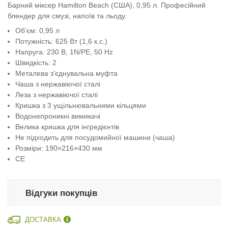
Барний міксер Hamilton Beach (США), 0,95 л. Професійний
блендер для смузі, напоїв та льоду.
Об’єм: 0,95 л
Потужність: 625 Вт (1,6 к.с.)
Напруга: 230 В, 1N/PE, 50 Hz
Швидкість: 2
Металева з’єднувальна муфта
Чаша з нержавіючої сталі
Леза з нержавіючої сталі
Кришка з 3 ущільнювальними кільцями
Водонепроникні вимикачі
Велика кришка для інгредієнтів
Не підходить для посудомийної машини (чаша)
Розміри: 190×216×430 мм
CE
Відгуки покупців
ДОСТАВКА