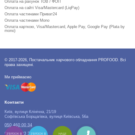
Оплата на рахунок ТОВ / ФОП
Оплата на сайті Visa/Mastercard (LiqPay)
Оплата частинами Приват24
Оплата частинами Mono
Оплата карткою, Visa/Mastercard, Apple Pay, Google Pay (Plata by
mono)
© 2017-2026, Постачальник харчового обладнання PROFOOD. Всі
права захищені.
Ми приймаємо
Контакти
Київ, вулиця Клінічна, 21/19
Софіївська Борщагівка, вулиця Київська, 56а
050 460 00 34
067 525 03 34
З'ВЯЗОК В
З'ВЯЗОК В
НАШІ