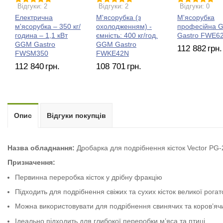
Відгуки: 2
Відгуки: 2
Відгуки: 0
Електрична
М'ясорубка (з
М'ясорубка
м'ясорубка – 350 кг/
охолодженням) -
професійна 
година – 1,1 кВт
ємність: 400 кг/год.
Gastro FWE6
GGM Gastro
GGM Gastro
112 882
грн.
FWSM350
FWKE42N
112 840
грн.
108 701
грн.
Опис
Відгуки покупців
Назва обладнання:
Дробарка для подрібнення кісток Vector PG-
Призначення:
Первинна переробка кісток у дрібну фракцію
Підходить для подрібнення свіжих та сухих кісток великої рогато
Можна використовувати для подрібнення свинячих та коров’яч
Ідеально підходить для глибокої переробки м’яса та птиці