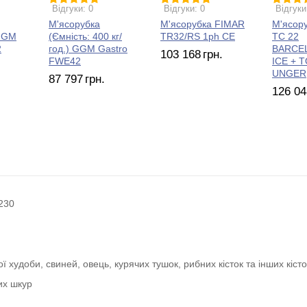
Відгуки: 0
Відгуки: 0
Відгуки
М'ясорубка
М'ясорубка FIMAR
М'ясор
GGM
(Ємність: 400 кг/
TR32/RS 1ph CE
TC 22
2
год.) GGM Gastro
BARCE
103 168
грн.
FWE42
ICE + 
UNGER
87 797
грн.
126 04
230
ї худоби, свиней, овець, курячих тушок, рибних кісток та інших кіст
их шкур