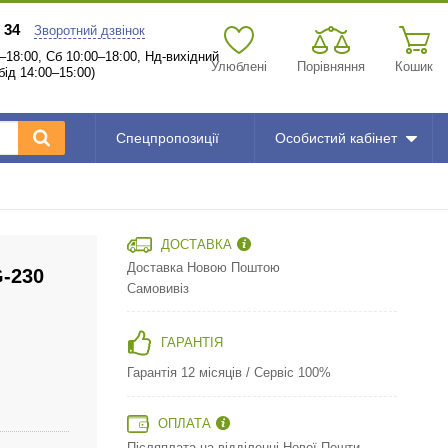
 34
Зворотний дзвінок
–18:00, Сб 10:00–18:00, Нд-вихідний
Улюблені
Порівняння
Кошик
бід 14:00–15:00)
Спецпропозиції
Особистий кабінет
ДОСТАВКА
Доставка Новою Поштою
G-230
Самовивіз
ГАРАНТІЯ
Гарантія 12 місяців / Сервіс 100%
ОПЛАТА