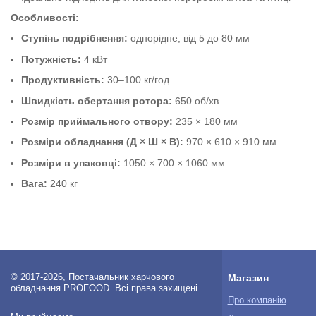
Особливості:
Ступінь подрібнення:
однорідне, від 5 до 80 мм
Потужність:
4 кВт
Продуктивність:
30–100 кг/год
Швидкість обертання ротора:
650 об/хв
Розмір приймального отвору:
235 × 180 мм
Розміри обладнання (Д × Ш × В):
970 × 610 × 910 мм
Розміри в упаковці:
1050 × 700 × 1060 мм
Вага:
240 кг
© 2017-2026, Постачальник харчового
Магазин
обладнання PROFOOD. Всі права захищені.
Про компанію