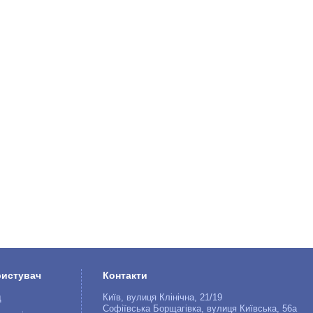
ристувач
Контакти
д
Київ, вулиця Клінічна, 21/19
Софіївська Борщагівка, вулиця Київська, 56а