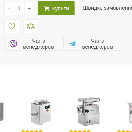
-
+
Швидке замовленн
Купити
Чат з
Чат з
менеджером
менеджером