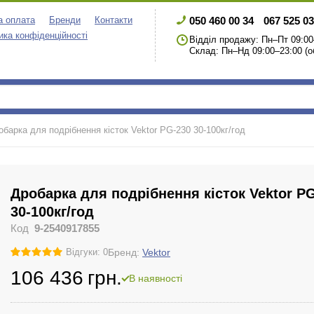
050 460 00 34
067 525 03
а оплата
Бренди
Контакти
ика конфіденційності
Відділ продажу: Пн–Пт 09:00
Склад: Пн–Нд 09:00–23:00 (о
обарка для подрібнення кісток Vektor PG-230 30-100кг/год
Дробарка для подрібнення кісток Vektor P
30-100кг/год
Код
9-2540917855
Бренд:
Vektor
Відгуки: 0
106 436
грн.
В наявності