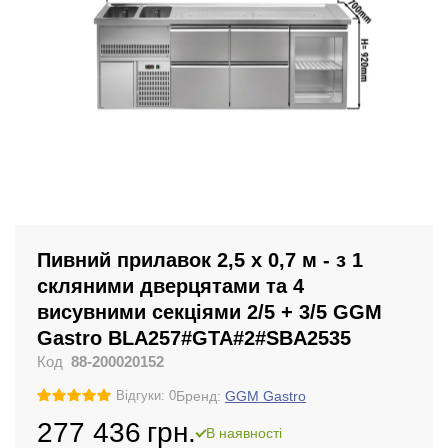
Пивний прилавок 2,5 x 0,7 м - з 1
скляними дверцятами та 4
висувними секціями 2/5 + 3/5 GGM
Gastro BLA257#GTA#2#SBA2535
Код
88-200020152
Бренд:
GGM Gastro
Відгуки: 0
277 436
грн.
В наявності