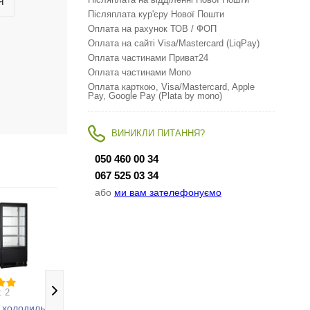
я
Післяплата на відділенні Нової Пошти
Післяплата кур'єру Нової Пошти
Оплата на рахунок ТОВ / ФОП
Оплата на сайті Visa/Mastercard (LiqPay)
Оплата частинами Приват24
Оплата частинами Mono
Оплата карткою, Visa/Mastercard, Apple
Pay, Google Pay (Plata by mono)
ВИНИКЛИ ПИТАННЯ?
050 460 00 34
067 525 03 34
або
ми вам зателефонуємо
: 2
Відгуки: 1
Відгуки: 1
а холодильна
Вітрина холодильна
Вітрина холодильна
В