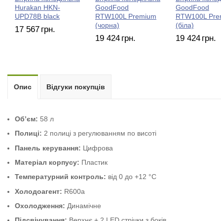
Hurakan HKN-
GoodFood
GoodFood
UPD78B black
RTW100L Premium
RTW100L Pre
(чорна)
(біла)
17 567
грн.
19 424
грн.
19 424
грн.
Опис
Відгуки покупців
Об’єм:
58 л
Полиці:
2 полиці з регулюванням по висоті
Панель керування:
Цифрова
Матеріал корпусу:
Пластик
Температурний контроль:
від 0 до +12 °C
Холодоагент:
R600a
Охолодження:
Динамічне
Підсвічування:
Верхнє + 2 LED стрічки з боків