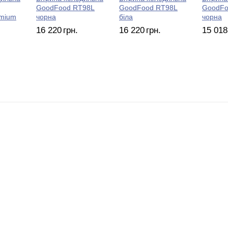
GoodFood RT98L
GoodFood RT98L
GoodFo
mium
чорна
біла
чорна
16 220
грн.
16 220
грн.
15 018