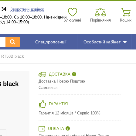
 34
Зворотний дзвінок
–18:00, Сб 10:00–18:00, Нд-вихідний
Улюблені
Порівняння
Кошик
бід 14:00–15:00)
Спецпропозиції
Особистий кабінет
 RT58B black
ДОСТАВКА
Доставка Новою Поштою
 black
Самовивіз
ГАРАНТІЯ
Гарантія 12 місяців / Сервіс 100%
ОПЛАТА