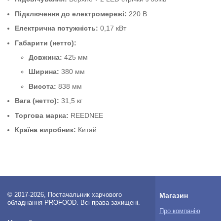
Підключення до електромережі:
220 В
Електрична потужність:
0,17 кВт
Габарити (нетто):
Довжина:
425 мм
Ширина:
380 мм
Висота:
838 мм
Вага (нетто):
31,5 кг
Торгова марка:
REEDNEE
Країна виробник:
Китай
© 2017-2026, Постачальник харчового
Магазин
обладнання PROFOOD. Всі права захищені.
Про компанію