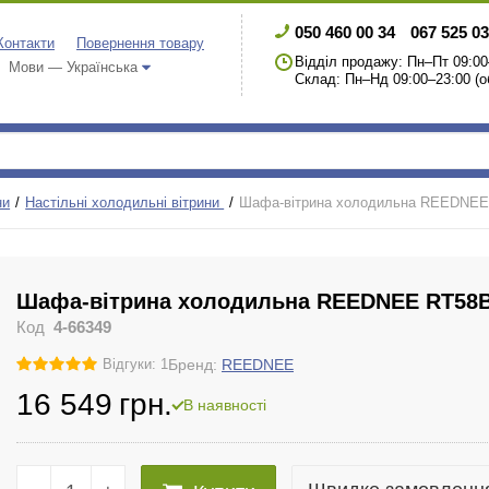
050 460 00 34
067 525 03
Контакти
Повернення товару
Відділ продажу: Пн–Пт 09:00
Мови — Українська
Склад: Пн–Нд 09:00–23:00 (о
ни
Настільні холодильні вітрини
Шафа-вітрина холодильна REEDNEE
Шафа-вітрина холодильна REEDNEE RT58B
Код
4-66349
Бренд:
REEDNEE
Відгуки: 1
16 549
грн.
В наявності