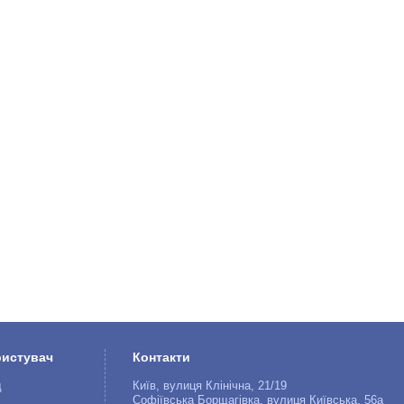
ристувач
Контакти
д
Київ, вулиця Клінічна, 21/19
Софіївська Борщагівка, вулиця Київська, 56а