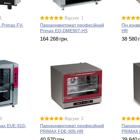
1
Відгуки: 1
 Primax FV-
Пароконвектомат професійний
Піч конв
Primax EQ-DME907-HS
HR
164 268
грн.
38 580
0
Відгуки: 2
max EUE-910-
Пароконвектомат професійний
Парокон
PRIMAX FDE-905-HR
PRIMAX 
40 570
грн.
29 940