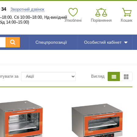
 34
Зворотний дзвінок
–18:00, Сб 10:00–18:00, Нд-вихідний
Улюблені
Порівняння
Кошик
бід 14:00–15:00)
Спецпропозиції
Особистий кабінет
ртувати за
Вигляд