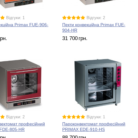
Відгуки: 1
Відгуки: 2
екційна Primax FUE-906-
Пекти конвекційна Primax FUE-
904-HR
грн.
31 700
грн.
Відгуки: 2
Відгуки: 1
вектомат професійний
Пароконвектомат професійний
FDE-805-HR
PRIMAX EDE-910-HS
грн.
88 700
грн.