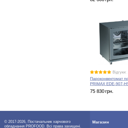
Відгуки: 
Пароконвектомат п
PRIMAX EDE-907-H
75 830
грн.
© 2017-2026, Постачальник харчового
Магазин
обладнання PROFOOD. Всі права захищені.