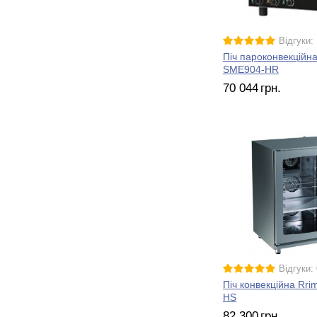
Відгуки: 
Піч пароконвекційна
SME904-HR
70 044
грн.
Відгуки: 
Піч конвекційна Rri
HS
82 300
грн.