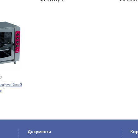
2
рофесійний
S
Документи
Ко