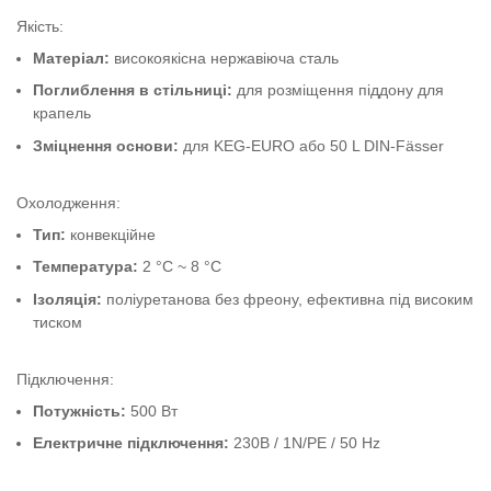
Якість:
Матеріал:
високоякісна нержавіюча сталь
Поглиблення в стільниці:
для розміщення піддону для
крапель
Зміцнення основи:
для KEG-EURO або 50 L DIN-Fässer
Охолодження:
Тип:
конвекційне
Температура:
2 °C ~ 8 °C
Ізоляція:
поліуретанова без фреону, ефективна під високим
тиском
Підключення:
Потужність:
500 Вт
Електричне підключення:
230В / 1N/PE / 50 Hz