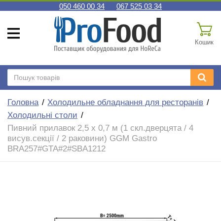
050 460 00 34
067 525 03 34
Кошик
Головна
Холодильне обладнання для ресторанів
Холодильні столи
Пивний прилавок 2,5 x 0,7 м (1 скл.дверцята / 4
висув.секції / 2 раковини) GGM Gastro
BRA257#GTA#2#SBA1212