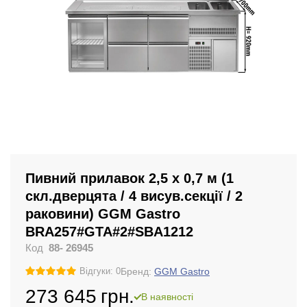
Пивний прилавок 2,5 x 0,7 м (1
скл.дверцята / 4 висув.секції / 2
раковини) GGM Gastro
BRA257#GTA#2#SBA1212
Код
88- 26945
Бренд:
GGM Gastro
Відгуки: 0
273 645
грн.
В наявності