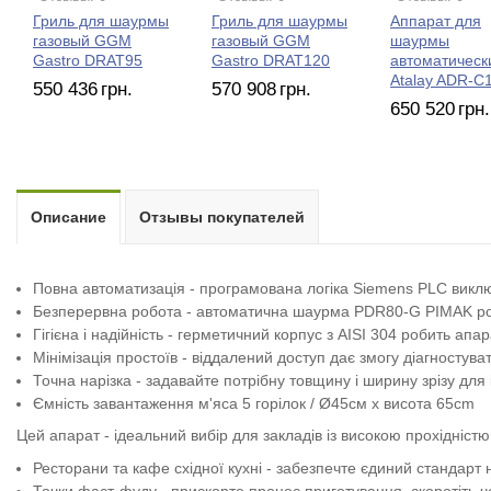
Гриль для шаурмы
Гриль для шаурмы
Аппарат для
газовый GGM
газовый GGM
шаурмы
Gastro DRAT95
Gastro DRAT120
автоматическ
Atalay ADR-C
550 436
грн.
570 908
грн.
650 520
грн.
Описание
Отзывы покупателей
Повна автоматизація - програмована логіка Siemens PLC виключ
Безперервна робота - автоматична шаурма PDR80-G PIMAK роз
Гігієна і надійність - герметичний корпус з AISI 304 робить ап
Мінімізація простоїв - віддалений доступ дає змогу діагностув
Точна нарізка - задавайте потрібну товщину і ширину зрізу для 
Ємність завантаження м'яса 5 горілок / Ø45см x висота 65cm
Цей апарат - ідеальний вибір для закладів із високою прохідністю
Ресторани та кафе східної кухні - забезпечте єдиний стандарт н
Точки фаст-фуду - прискорте процес приготування, скоротіть че