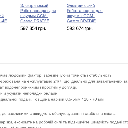
Электрический
Электрический
Робот-аппарат для
Робот-аппарат для
ий
шаурмы GGM-
шаурмы GGM-
1-4E
Gastro DRAT5E
Gastro DRAT4E
597 854
грн.
593 674
грн.
ає людський фактор, забезпечуючи точність і стабільність.
рахована на експлуатацію 24/7, що ідеально для завантажених зак
арат водонепроникним і простим у догляді.
ати й усувати неполадки онлайн.
ідеальної подачі. Товщина нарізки 0,5-5мм / 10 - 70 мм
, де важливими є швидкість обслуговування і стабільна якість:
арізки, економте на робочій силі та підвищуйте швидкість подачі ст
рги і збільште виручку.