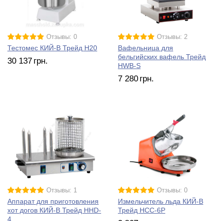
Отзывы: 0
Отзывы: 2
Тестомес КИЙ-В Трейд H20
Вафельница для
бельгийских вафель Трейд
30 137
грн.
HWB-S
7 280
грн.
Отзывы: 1
Отзывы: 0
Аппарат для приготовления
Измельчитель льда КИЙ-В
хот догов КИЙ-В Трейд HHD-
Трейд HCС-6P
4