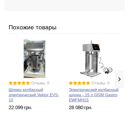
Похожие товары
Отзывы: 0
Отзывы: 0
Шприц колбасный
Электрический колбасный
электрический Vektor EVS-
шприц - 15 л GGM Gastro
10
EWFMH15
22 099
грн.
28 080
грн.