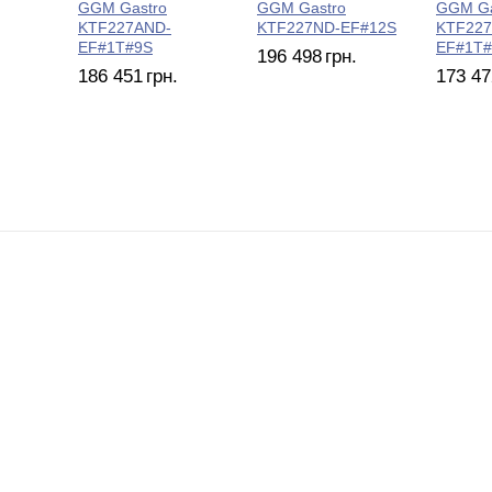
GGM Gastro
GGM Gastro
GGM Ga
KTF227AND-
KTF227ND-EF#12S
KTF227
EF#1T#9S
EF#1T#
196 498
грн.
186 451
грн.
173 47