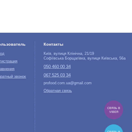
ользователь
Контакты
од
Київ, вулиця Клінічна, 21/19
Софіївська Борщагівка, вулиця Київська, 56а
гистрация
050 460 00 34
авнения
067 525 03 34
ратный звонок
profood.com.ua@gmail.com
Обратная связь
СВЯЗЬ В
VIBER
СВЯЗЬ В