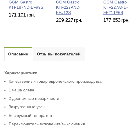
GGM Gastro
GGM Gastro
GGM Gastro
KTF187ND-EF#9S
KTF227AND-
KTF227AND-
EF#12S
EF#1T#6S
171 101
грн.
209 227
грн.
177 653
грн.
Описание
Отзывы покупателей
Характеристики
Качественный товар европейского производства
1 чаша слева
2 дренажные поверхности
Закругленные углы
Бесшумный генератор
Переключатель включения/выключения