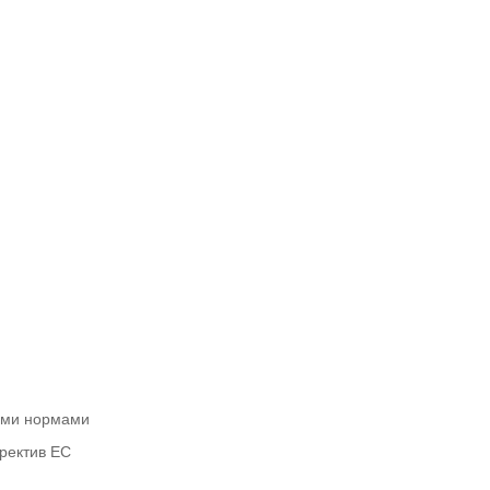
ными нормами
иректив ЕС