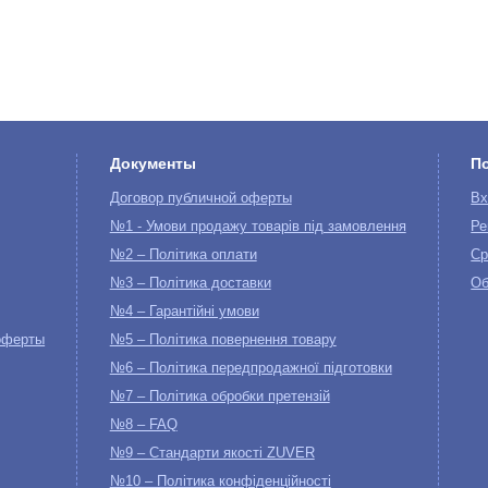
Документы
П
Договор публичной оферты
Вх
№1 - Умови продажу товарів під замовлення
Ре
№2 – Політика оплати
Ср
№3 – Політика доставки
Об
№4 – Гарантійні умови
оферты
№5 – Політика повернення товару
№6 – Політика передпродажної підготовки
№7 – Політика обробки претензій
№8 – FAQ
№9 – Стандарти якості ZUVER
№10 – Політика конфіденційності