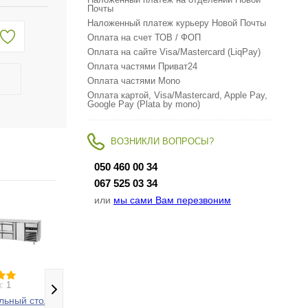
Наложенный платеж на отделении Новой
Почты
Наложенный платеж курьеру Новой Почты
Оплата на счет ТОВ / ФОП
Оплата на сайте Visa/Mastercard (LiqPay)
Оплата частями Приват24
Оплата частями Mono
Оплата картой, Visa/Mastercard, Apple Pay,
Google Pay (Plata by mono)
ВОЗНИКЛИ ВОПРОСЫ?
050 460 00 34
067 525 03 34
или
мы сами Вам перезвоним
: 1
Отзывы: 1
Отзывы: 0
льный стол
Холодильный стол
Салат-бар
Х